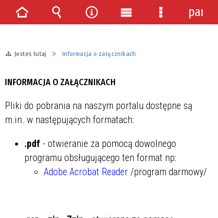
panel
Strona
Wyszukiwarka
Narzędzia
Menu
Menu
główna
główne
szczegółowe
Jesteś tutaj
Informacja o załącznikach
INFORMACJA O ZAŁĄCZNIKACH
Pliki do pobrania na naszym portalu dostępne są
m.in. w następujących formatach:
.pdf
- otwieranie za pomocą dowolnego
programu obsługującego ten format np:
Adobe Acrobat Reader
/program darmowy/