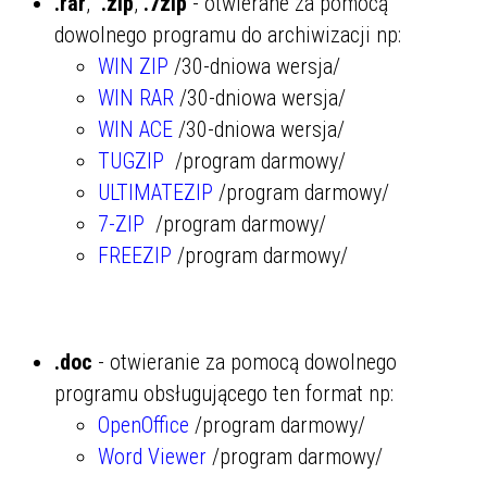
.rar
,
.zip
,
.7zip
- otwierane za pomocą
dowolnego programu do archiwizacji np:
WIN ZIP
/30-dniowa wersja/
WIN RAR
/30-dniowa wersja/
WIN ACE
/30-dniowa wersja/
TUGZIP
/program darmowy/
ULTIMATEZIP
/program darmowy/
7-ZIP
/program darmowy/
FREEZIP
/program darmowy/
.doc
- otwieranie za pomocą dowolnego
programu obsługującego ten format np:
OpenOffice
/program darmowy/
Word Viewer
/program darmowy/