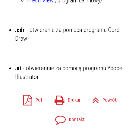
Fresh View
/program darmowy/
.cdr
- otwieranie za pomocą programu Corel
Draw
.ai
- otwierannie za pomocą programu Adobe
Illustrator
Pdf
Drukuj
Powrót
Kontakt