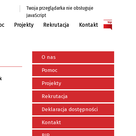
Twoja przeglądarka nie obsługuje
JavaScript
oc
Projekty
Rekrutacja
Kontakt
zkanie
Paleta szans i możliwości
Klauzula informacyjna
śródmiejskich rodzin
O nas
Bliżej Siebie - grupa wsparcia dla
Pomoc
DDA/DDD
k
Projekty
Rekrutacja
Deklaracja dostępności
Kontakt
BIP