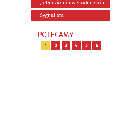
Jadłodzielnia w Śródmieściu
Sygnalista
POLECAMY
1
2
3
4
5
6