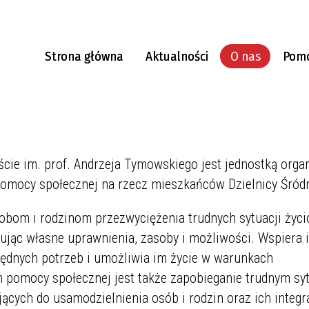
Strona główna
Aktualności
O nas
Pom
a
ty do pobrania
elnia w Śródmieściu
rz kontaktowy
Housing first - najpierw mies
Inspektor Ochrony Danych
y się na Twardej w
Festiwal Lato Seniora
ie im. prof. Andrzeja Tymowskiego jest jednostką orga
pomocy społecznej na rzecz mieszkańców Dzielnicy Śród
obom i rodzinom przezwyciężenia trudnych sytuacji życi
tując własne uprawnienia, zasoby i możliwości. Wspiera 
będnych potrzeb i umożliwia im życie w warunkach
 pomocy społecznej jest także zapobieganie trudnym sy
cych do usamodzielnienia osób i rodzin oraz ich integra