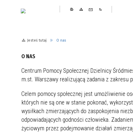
Jesteś tutaj
O nas
Placówki
Zasady udzielania pomocy
Cyfrowy Senior
Stanowiska urzędnicze w tym
Kontakty telefoniczne
Struktur
Dokumen
Jadłodzi
Formula
kierownicze stanowiska urzędnicze
O NAS
Trening radzenia sobie ze złością
Spotkajm
Centrum Pomocy Społecznej Dzielnicy Śródmieśc
ogrodzie
m.st. Warszawy realizującą zadania z zakresu 
Celem pomocy społecznej jest umożliwienie os
których nie są one w stanie pokonać, wykorzys
wysiłkach zmierzających do zaspokojenia niez
odpowiadających godności człowieka. Zadaniem
życiowym przez podejmowanie działań zmierzają