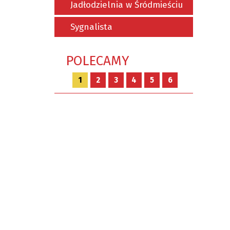
Jadłodzielnia w Śródmieściu
Sygnalista
POLECAMY
1
2
3
4
5
6