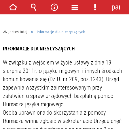
panel
Strona
Wyszukiwarka
Narzędzia
Menu
Menu
główna
główne
szczegółowe
Jesteś tutaj
Informacje dla niesłyszących
INFORMACJE DLA NIESŁYSZĄCYCH
W związku z wejściem w życie ustawy z dnia 19
sierpnia 2011r. o języku migowym i innych środkach
komunikowania się (Dz.U. nr 209, poz.1243), Urząd
zapewnia wszystkim zainteresowanym przy
załatwieniu spraw urzędowych bezpłatną pomoc
tłumacza języka migowego.
Osoba uprawniona do skorzystania z pomocy
tłumacza winna zgłosić w sekretariacie Urzędu chęć