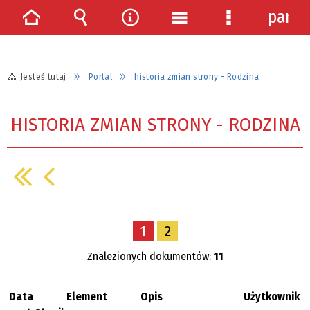
panel
Strona
Wyszukiwarka
Narzędzia
Menu
Menu
główna
główne
szczegółowe
Jesteś tutaj
Portal
historia zmian strony - Rodzina
HISTORIA ZMIAN STRONY - RODZINA
1
2
Znalezionych dokumentów:
11
Data
Element
Opis
Użytkownik